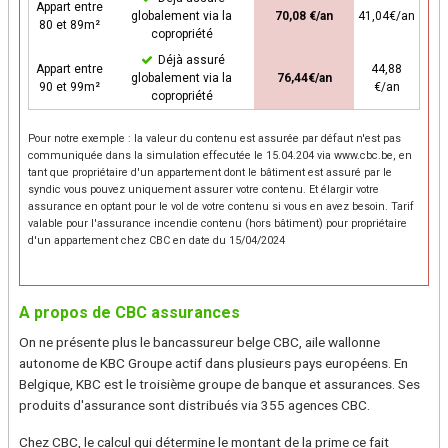
Appart entre
globalement via la
70,08 €/an
41,04€/an
80 et 89m²
copropriété
Déjà assuré
Appart entre
44,88
globalement via la
76,44€/an
90 et 99m²
€/an
copropriété
Pour notre exemple : la valeur du contenu est assurée par défaut n'est pas
communiquée dans la simulation effecutée le 15.04.204 via www.cbc.be, en
tant que propriétaire d'un appartement dont le bâtiment est assuré par le
syndic vous pouvez uniquement assurer votre contenu. Et élargir votre
assurance en optant pour le vol de votre contenu si vous en avez besoin. Tarif
valable pour l'assurance incendie contenu (hors bâtiment) pour propriétaire
d'un appartement chez CBC en date du 15/04/2024
A propos de CBC assurances
On ne présente plus le bancassureur belge CBC, aile wallonne
autonome de KBC Groupe actif dans plusieurs pays européens. En
Belgique, KBC est le troisième groupe de banque et assurances. Ses
produits d'assurance sont distribués via 355 agences CBC.
Chez CBC, le calcul qui détermine le montant de la prime ce fait