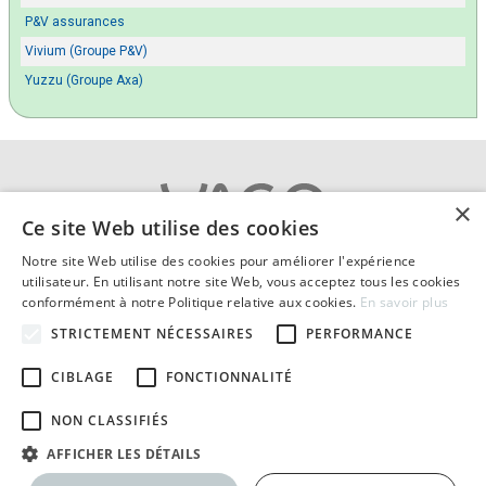
P&V assurances
Vivium (Groupe P&V)
Yuzzu (Groupe Axa)
×
Ce site Web utilise des cookies
Notre site Web utilise des cookies pour améliorer l'expérience
A propos
|
Contact
|
Cookies
utilisateur. En utilisant notre site Web, vous acceptez tous les cookies
Vie privée
|
Conditions générales
|
Mentions légales
conformément à notre Politique relative aux cookies.
En savoir plus
© 2026 Comparatif-assurance-habitation.be compare
STRICTEMENT NÉCESSAIRES
PERFORMANCE
les assurances incendie en Belgique.
Textes et concepts protégés par copyright - Tous droits réservés.
CIBLAGE
FONCTIONNALITÉ
Publication de
Yago S.A. courtier en assurances agréé FSMA : 114863
(l’Autorité des services et marchés financiers)
NON CLASSIFIÉS
Numéro d'entreprise : BE 0639.926.420
Membre de Feprabel (Fédération des courtiers en assurances) :
courtier Yago
AFFICHER LES DÉTAILS