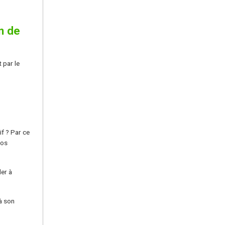
n de
 par le
if ? Par ce
vos
der à
 à son