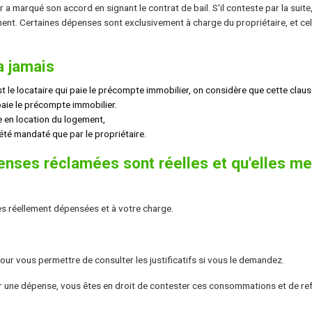
 a marqué son accord en signant le contrat de bail. S'il conteste par la suite,
ement. Certaines dépenses sont exclusivement à charge du propriétaire, et ce
a jamais
st le locataire qui paie le précompte immobilier, on considère que cette claus
i paie le précompte immobilier.
e en location du logement,
a été mandaté que par le propriétaire.
enses réclamées sont réelles et qu'elles me
es réellement dépensées et à votre charge.
 pour vous permettre de consulter les justificatifs si vous le demandez.
pour une dépense, vous êtes en droit de contester ces consommations et de re