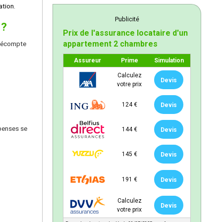
ation.
Publicité
 ?
Prix de l'assurance locataire d'un
appartement 2 chambres
 décompte
Assureur
Prime
Simulation
Calculez
Devis
votre prix
124 €
Devis
épenses se
144 €
Devis
145 €
Devis
191 €
Devis
Calculez
Devis
votre prix