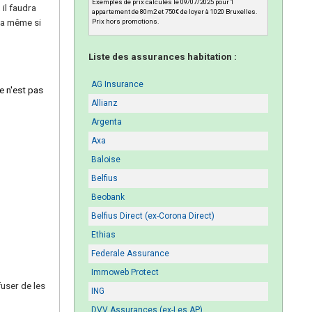
Exemples de prix calculés le 09/07/2025 pour 1
 il faudra
appartement de 80m2 et 750€ de loyer à 1020 Bruxelles.
la même si
Prix hors promotions.
Liste des assurances habitation :
AG Insurance
e n'est pas
Allianz
Argenta
Axa
Baloise
Belfius
Beobank
Belfius Direct (ex-Corona Direct)
Ethias
Federale Assurance
Immoweb Protect
fuser de les
ING
DVV Assurances (ex-Les AP)