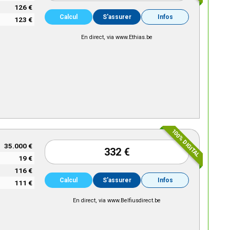
126 €
Calcul
S'assurer
Infos
123 €
En direct, via www.Ethias.be
100% DIGITAL
35.000 €
332 €
19 €
116 €
Calcul
S'assurer
Infos
111 €
En direct, via www.Belfiusdirect.be