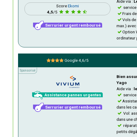
Aide via :
L
Score
Ekomi
service
4,5
/5
Frais de
Vols de
Serrurier urgent remboursé
max.) avec
Option 
ordinateur 
Google 4,6/5
Sponsorisé
Sponsorisé
Bien assuré
Yago
Aide via :
l
Assistance pannes urgentes
service
Assista
Serrurier urgent remboursé
dans les c
Vol: as
dans une c
réparati
petits dég