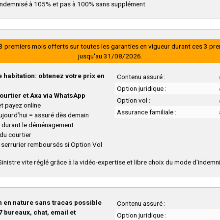
ndemnisé à 105% et pas à 100% sans supplément
3 premiers mois offerts sur toutes les garanties en vigueur durant ces 3 pr
jusqu'au 31/08/2026.
habitation: obtenez votre prix en
Contenu assuré :
Option juridique :
ourtier et Axa via WhatsApp
Option vol :
t payez online
Assurance familiale :
ujourd’hui = assuré dès demain
 durant le déménagement
du courtier
 serrurier remboursés si Option Vol
inistre vite réglé grâce à la vidéo-expertise et libre choix du mode d'indemn
 en nature sans tracas possible
Contenu assuré :
7 bureaux, chat, email et
Option juridique :