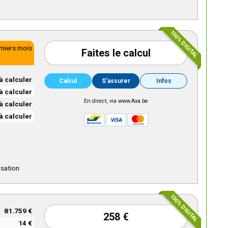
100% DIGITAL
emiers mois
Faites le calcul
à calculer
Calcul
S'assurer
Infos
à calculer
En direct, via www.Axa.be
à calculer
à calculer
isation
100% DIGITAL
81.759 €
258 €
14 €