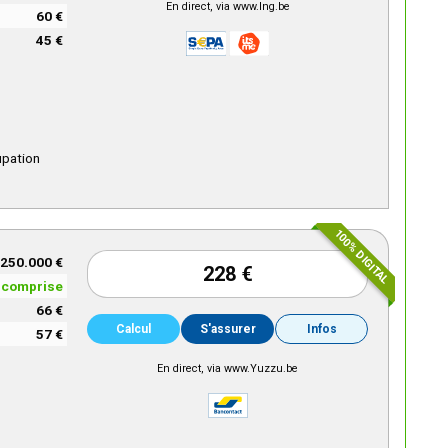
En direct, via www.Ing.be
60 €
45 €
upation
100% DIGITAL
250.000 €
228 €
comprise
66 €
Calcul
S'assurer
Infos
57 €
En direct, via www.Yuzzu.be