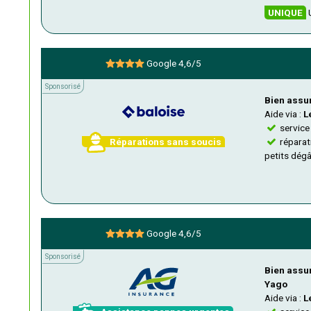
UNIQUE
U
Google 4,6/5
Sponsorisé
Sponsorisé
Bien assur
Aide via :
L
service
Réparations sans soucis
réparati
petits dég
Google 4,6/5
Sponsorisé
Sponsorisé
Bien assuré
Yago
Aide via :
L