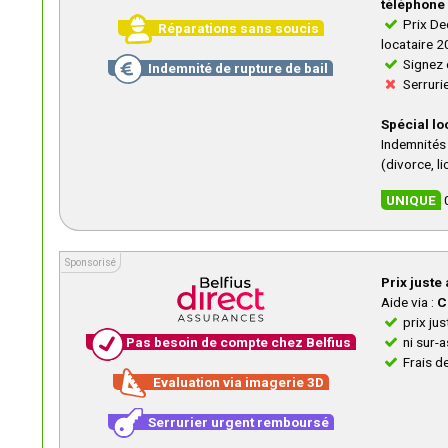
téléphone
Prix Dec
Réparations sans soucis
locataire 
Signez 
Indemnité de rupture de bail
Serrurie
Spécial lo
Indemnités 
(divorce, l
UNIQUE
0
Sponsorisé
Sponsorisé
Prix juste
Aide via :
C
prix jus
Pas besoin de compte chez Belfius
ni sur-a
Frais d
Evaluation via imagerie 3D
Serrurier urgent remboursé