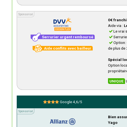
Sponsorisé
Sponsorisé
0€ franchi
Aide via :
L
Le vrai 
Serrurier urgent remboursé
Serruri
Option: 
Aide conflits avec bailleur
de plus de
Spécial lo
Option locat
propriétair
UNIQUE
U
Google 4,6/5
Sponsorisé
Sponsorisé
Bien assuré
Yago