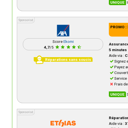
UNIQUE
I
Sponsorisé
Sponsorisé
PROMO :
Score
Ekomi
Assurance 
4,7
/5
5 minutes
Aide via :
C
Réparations sans soucis
Signez e
Payez a
Couvert
Service 
Frais de
UNIQUE
S
Sponsorisé
Sponsorisé
Réparation
Aide via :
3