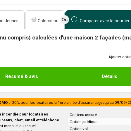
on
Jeunes
Colocation
Comparer avec le courtier
nu compris) calculées d'une maison 2 façades (mai
Ajouter optio
Résumé & avis
Détails
OMO :
-20% pour les locataires la 1ère année d'assurance jusqu'au 09/09/2
 incendie pour locataires
Contenu assuré :
ureaux, chat, email et téléphone
Option juridique :
t mensuel ou annuel
Option vol :