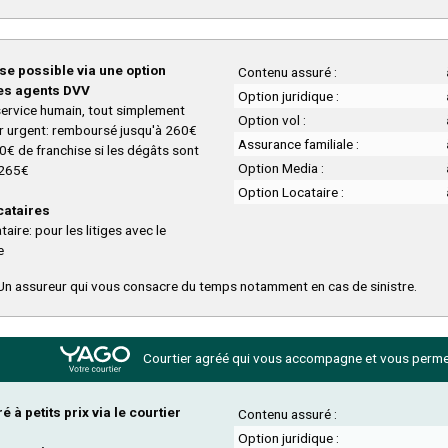
se possible via une option
Contenu assuré :
es agents DVV
Option juridique :
service humain, tout simplement
Option vol :
er urgent: remboursé jusqu'à 260€
Assurance familiale :
0€ de franchise si les dégâts sont
Option Media :
 265€
Option Locataire :
cataires
aire: pour les litiges avec le
e
n assureur qui vous consacre du temps notamment en cas de sinistre.
Courtier agréé qui vous accompagne et
vous permet
 à petits prix via le courtier
Contenu assuré :
Option juridique :