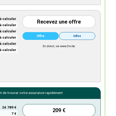
à calculer
Recevez une offre
à calculer
à calculer
Offre
Infos
à calculer
à calculer
En direct, via www.Dvv.be
à calculer
 de trouver votre assurance rapidement
24.789 €
209 €
7 €