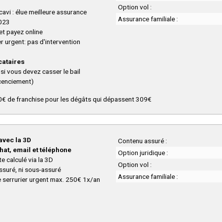
Option vol :
avi : élue meilleure assurance
Assurance familiale :
2023
et payez online
r urgent: pas d'intervention
cataires
si vous devez casser le bail
icenciement)
€ de franchise pour les dégâts qui dépassent 309€
 avec la 3D
Contenu assuré :
hat, email et téléphone
Option juridique :
te calculé via la 3D
Option vol :
ssuré, ni sous-assuré
Assurance familiale :
e serrurier urgent max. 250€ 1x/an