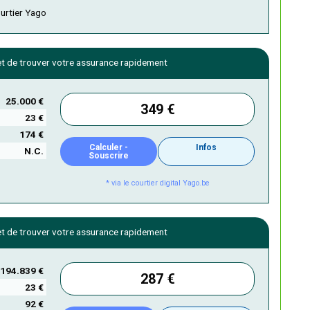
ourtier Yago
 de trouver votre assurance rapidement
25.000 €
349 €
23 €
174 €
Calculer -
Infos
N.C.
Souscrire
* via le courtier digital Yago.be
 de trouver votre assurance rapidement
194.839 €
287 €
23 €
92 €