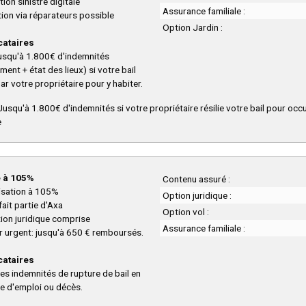
ion sinistre digitale
Assurance familiale :
ion via réparateurs possible
Option Jardin :
cataires
jusqu'à 1.800€ d'indemnités
nt + état des lieux) si votre bail
par votre propriétaire pour y habiter.
usqu'à 1.800€ d'indemnités si votre propriétaire résilie votre bail pour occ
e
 à 105%
Contenu assuré :
sation à 105%
Option juridique :
fait partie d'Axa
Option vol :
ion juridique comprise
Assurance familiale :
er urgent: jusqu'à 650 € remboursés.
cataires
s indemnités de rupture de bail en
e d'emploi ou décès.