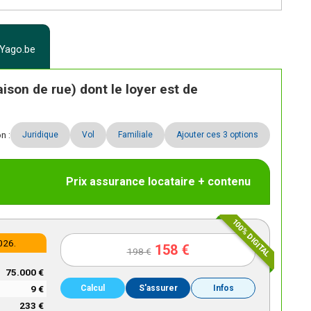
 Yago.be
son de rue) dont le loyer est de
n :
Juridique
Vol
Familiale
Ajouter ces 3 options
Prix assurance locataire + contenu
100% DIGITAL
026.
158 €
198 €
75.000 €
9 €
Calcul
S'assurer
Infos
233 €