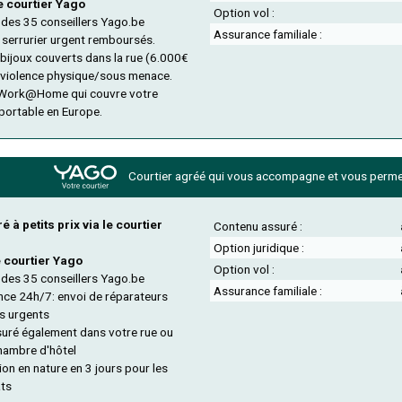
e courtier Yago
Option vol :
 des 35 conseillers Yago.be
Assurance familiale :
 serrurier urgent remboursés.
 bijoux couverts dans la rue (6.000€
 violence physique/sous menace.
Work@Home qui couvre votre
portable en Europe.
Courtier agréé qui vous accompagne et
vous permet
 à petits prix via le courtier
Contenu assuré :
Option juridique :
e courtier Yago
Option vol :
 des 35 conseillers Yago.be
Assurance familiale :
nce 24h/7: envoi de réparateurs
as urgents
suré également dans votre rue ou
hambre d'hôtel
on en nature en 3 jours pour les
âts