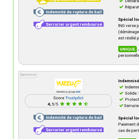
Déclarat
Réparat
Indemnité de rupture de bail
Spécial lo
Serrurier urgent remboursé
ING verse 
(déménageme
est résilié 
UNIQUE
J
personnell
Sponsorisé
Sponsorisé
Indemnisé
Indemni
Solide: 
Score
Trustpilot
Protect
4,1
/5
Serruri
Indemnité de rupture de bail
Spécial lo
Paiement de
Serrurier urgent remboursé
cas de pert