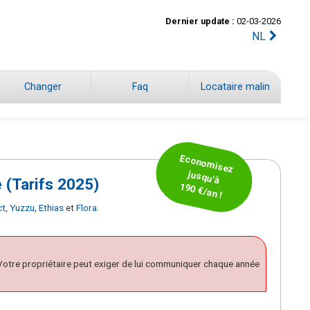
Dernier update :
02-03-2026
NL
Changer
Faq
Locataire malin
Econom
isez
jusqu'à
 (Tarifs 2025)
190 €/an !
ct
,
Yuzzu
,
Ethias
et
Flora
.
. Votre propriétaire peut exiger de lui communiquer chaque année