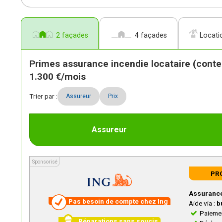
2 façades
4 façades
Locati
Primes assurance incendie locataire (conte
1.300 €/mois
Trier par :
Assureur
Prix
Assureur
Sponsorisé
Sponsorisé
PR
Assurance
Pas besoin de compte chez Ing
Aide via :
b
Paiemen
Réparations sans soucis