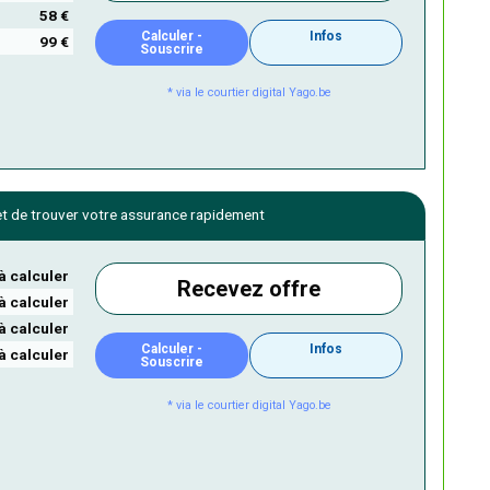
58 €
Calculer -
Infos
99 €
Souscrire
* via le courtier digital Yago.be
 de trouver votre assurance rapidement
à calculer
Recevez offre
à calculer
à calculer
Calculer -
Infos
à calculer
Souscrire
* via le courtier digital Yago.be