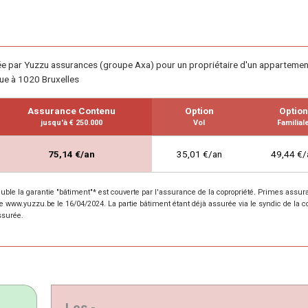
ée par Yuzzu assurances (groupe Axa) pour un propriétaire d'un appartemen
tue à 1020 Bruxelles
Assurance Contenu
Option
Option
jusqu'à € 250.000
Vol
Familial
75,14 €/an
35,01 €/an
49,44 €/
le la garantie "bâtiment"* est couverte par l'assurance de la copropriété. Primes assu
te www.yuzzu.be le 16/04/2024. La partie bâtiment étant déjà assurée via le syndic de la c
ssurée.
Les -