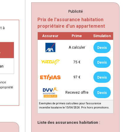
Publicité
Prix de l'assurance habitation
propriétaire d'un appartement
t à
Assureur
Prime
Simulation
A calculer
Devis
e
75 €
Devis
an
97 €
Devis
rance
opropriété
Recevez offre
Devis
Exemples de primes calculées pour l'assurance
incendie locataire le 15/04/2024. Prix hors promotions.
Liste des assurances habitation :