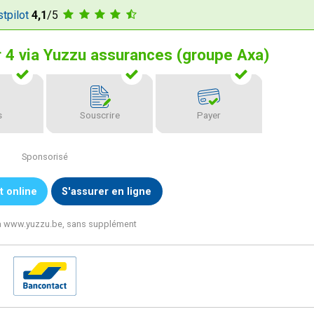
stpilot
4,1
/5
 4 via Yuzzu assurances (groupe Axa)
s
Souscrire
Payer
Sponsorisé
t online
S'assurer en ligne
via www.yuzzu.be, sans supplément