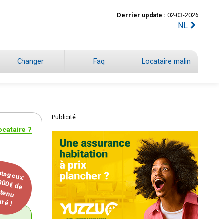
Dernier update :
02-03-2026
NL
Changer
Faq
Locataire malin
Publicité
ocataire ?
ntageux:
000€ de
tenu
ré !