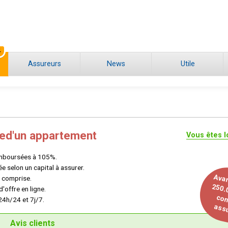
4
Assureurs
News
Utile
re
d'un appartement
Vous êtes l
emboursées à 105%.
e selon un capital à assurer.
Ava
 comprise.
250.
'offre en ligne.
con
24h/24 et 7j/7.
assu
Avis clients