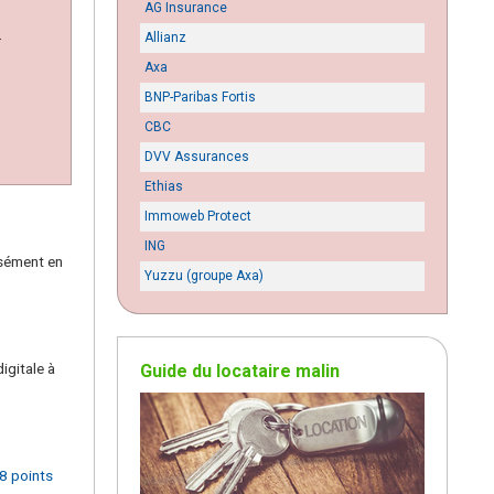
AG Insurance
.
Allianz
Axa
BNP-Paribas Fortis
CBC
DVV Assurances
Ethias
Immoweb Protect
ING
isément en
Yuzzu (groupe Axa)
gitale à
Guide du locataire malin
8 points