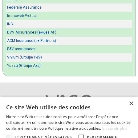
Federale Assurance
Immoweb Protect
ING
DVV Assurances (ex-Les AP)
ACM Insurance (ex-Partners)
P&V assurances
Vivium (Groupe P&V)
Yuzzu (Groupe Axa)
×
Ce site Web utilise des cookies
Notre site Web utilise des cookies pour améliorer l'expérience
A propos
|
Contact
|
Cookies
utilisateur. En utilisant notre site Web, vous acceptez tous les cookies
Vie privée
|
Conditions générales
|
Mentions légales
conformément à notre Politique relative aux cookies.
En savoir plus
© 2026 Comparatif-assurance-habitation.be compare
STRICTEMENT NÉCESSAIRES
PERFORMANCE