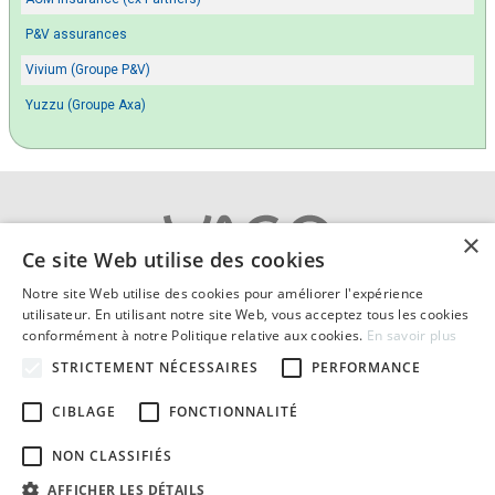
P&V assurances
Vivium (Groupe P&V)
Yuzzu (Groupe Axa)
×
Ce site Web utilise des cookies
Notre site Web utilise des cookies pour améliorer l'expérience
A propos
|
Contact
|
Cookies
utilisateur. En utilisant notre site Web, vous acceptez tous les cookies
Vie privée
|
Conditions générales
|
Mentions légales
conformément à notre Politique relative aux cookies.
En savoir plus
© 2026 Comparatif-assurance-habitation.be compare
STRICTEMENT NÉCESSAIRES
PERFORMANCE
les assurances incendie en Belgique.
Textes et concepts protégés par copyright - Tous droits réservés.
CIBLAGE
FONCTIONNALITÉ
Publication de
Yago S.A. courtier en assurances agréé FSMA : 114863
(l’Autorité des services et marchés financiers)
NON CLASSIFIÉS
Numéro d'entreprise : BE 0639.926.420
AFFICHER LES DÉTAILS
Membre de Feprabel (Fédération des courtiers en assurances) :
courtier Yago