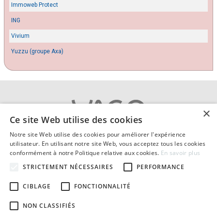
Immoweb Protect
ING
Vivium
Yuzzu (groupe Axa)
×
Ce site Web utilise des cookies
Notre site Web utilise des cookies pour améliorer l'expérience
A propos
|
Contact
|
Cookies
utilisateur. En utilisant notre site Web, vous acceptez tous les cookies
Vie privée
|
Conditions générales
|
Mentions légales
conformément à notre Politique relative aux cookies.
En savoir plus
© 2026 Comparatif-assurance-habitation.be compare
STRICTEMENT NÉCESSAIRES
PERFORMANCE
les assurances incendie en Belgique.
Textes et concepts protégés par copyright - Tous droits réservés.
CIBLAGE
FONCTIONNALITÉ
Publication de
Yago S.A. courtier en assurances agréé FSMA : 114863
(l’Autorité des services et marchés financiers)
NON CLASSIFIÉS
Numéro d'entreprise : BE 0639.926.420