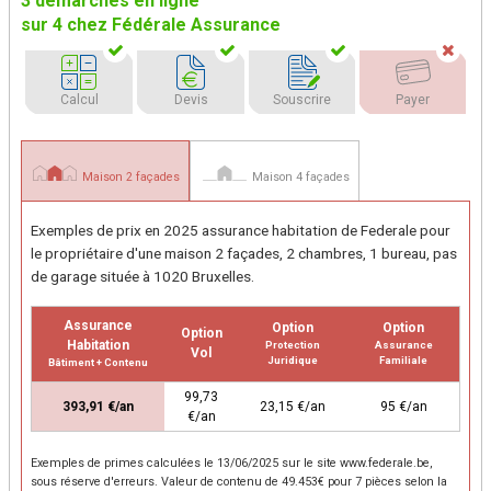
3 démarches en ligne
sur 4 chez Fédérale Assurance
Calcul
Devis
Souscrire
Payer
Maison 2 façades
Maison 4 façades
Exemples de prix en 2025 assurance habitation de Federale pour
le propriétaire d'une maison 2 façades, 2 chambres, 1 bureau, pas
de garage située à 1020 Bruxelles.
Assurance
Option
Option
Option
Habitation
Protection
Assurance
Vol
Juridique
Familiale
Bâtiment + Contenu
99,73
393,91 €/an
23,15 €/an
95 €/an
€/an
Exemples de primes calculées le 13/06/2025 sur le site www.federale.be,
sous réserve d'erreurs. Valeur de contenu de 49.453€ pour 7 pièces selon la