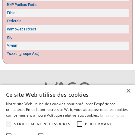
BNP-Paribas Fortis
Ethias
Federale
Immoweb Protect
ING
Vivium
Yuzzu (groupe Axa)
×
Ce site Web utilise des cookies
Notre site Web utilise des cookies pour améliorer l'expérience
A propos
|
Contact
|
Cookies
utilisateur. En utilisant notre site Web, vous acceptez tous les cookies
Vie privée
|
Conditions générales
|
Mentions légales
conformément à notre Politique relative aux cookies.
En savoir plus
© 2026 Comparatif-assurance-habitation.be compare
STRICTEMENT NÉCESSAIRES
PERFORMANCE
les assurances incendie en Belgique.
Textes et concepts protégés par copyright - Tous droits réservés.